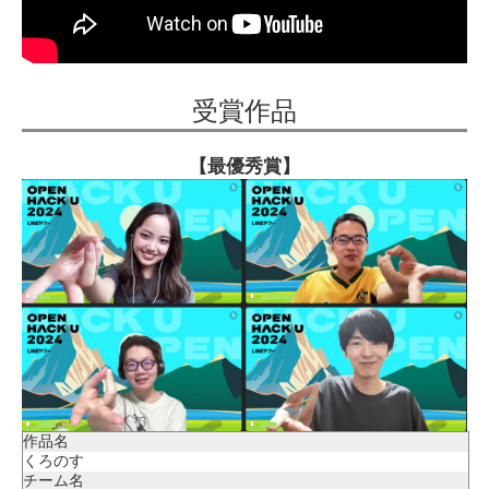
受賞作品
【最優秀賞】
作品名
くろのす
チーム名