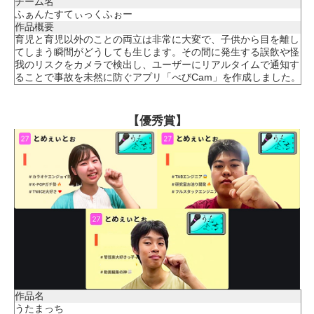
チーム名
ふぁんたすてぃっくふぉー
作品概要
育児と育児以外のことの両立は非常に大変で、子供から目を離し
てしまう瞬間がどうしても生じます。その間に発生する誤飲や怪
我のリスクをカメラで検出し、ユーザーにリアルタイムで通知す
ることで事故を未然に防ぐアプリ「べびCam」を作成しました。
【優秀賞】
作品名
うたまっち