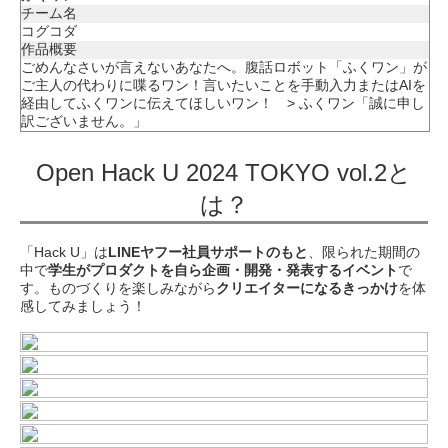
チーム名
コグコダ
作品概要
ごめんなさいが言えないあなたへ。腹話ロボット「ふくワン」が
ご主人の代わりに喋るワン！言いたいことを手動入力またはAIを
経由してふくワンに伝えてほしいワン！ > ふくワン「誠に申し
訳ございません。」
Open Hack U 2024 TOKYO vol.2と
は？
「Hack U」は
LINEヤフー社員サポートのもと
、限られた期間の
中で
学生がプロダクトを自ら企画・開発・発表するイベント
で
す。ものづくりを楽しみながら
クリエイターになるきっかけ
を体
感してみましょう！