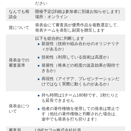
ださい
なんでも相
開催予定(詳細は参加者に別途お知らせします)
談会
場所：オンライン
発表会にて審査員が優秀作品を複数選定して、
賞について
発表チームを表彰し副賞を贈呈します
以下を総合的に判断します
新規性（技術や組み合わせのオリジナリテ
ィがあるか）
技術性（利用している技術は高度か）
発表会での
審査基準
発展性（将来どの程度の波及効果が期待で
きるか）
再現性（アイデア、プレゼンテーションだ
けではなく実際に動くものがあるか）
持ち時間は1チーム180秒です。1秒たりと
も延長できません
発表会につ
他者の著作権物を使用しての発表は禁止で
いて
す（他社の著作権物と判断された場合は、
途中でも発表を打ち切ります）
審査員
LINEヤフー株式会社社員